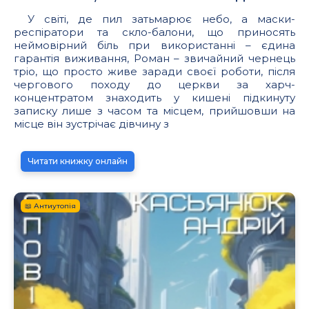
У світі, де пил затьмарює небо, а маски-
респіратори та скло-балони, що приносять
неймовірний біль при використанні – єдина
гарантія виживання, Роман – звичайний чернець
тріо, що просто живе заради своєї роботи, після
чергового походу до церкви за харч-
концентратом знаходить у кишені підкинуту
записку лише з часом та місцем, прийшовши на
місце він зустрічає дівчину з
Читати книжку онлайн
📖 Антиутопія