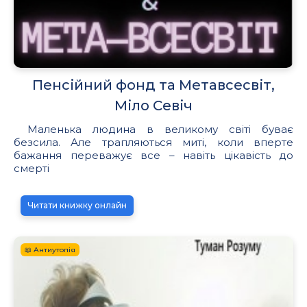
Пенсійний фонд та Метавсесвіт,
Міло Севіч
Маленька людина в великому світі буває
безсила. Але трапляються миті, коли вперте
бажання переважує все – навіть цікавість до
смерті
Читати книжку онлайн
📖 Антиутопія