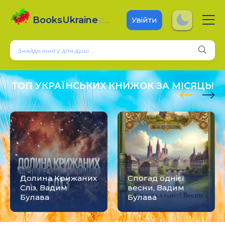
BooksUkraine
.com
Увійти
ТОП УКРАЇНСЬКИХ КНИЖОК ЗА МІСЯЦЬ!
Долина Крижаних
Спогад однієї
Сліз, Вадим
весни, Вадим
Булава
Булава