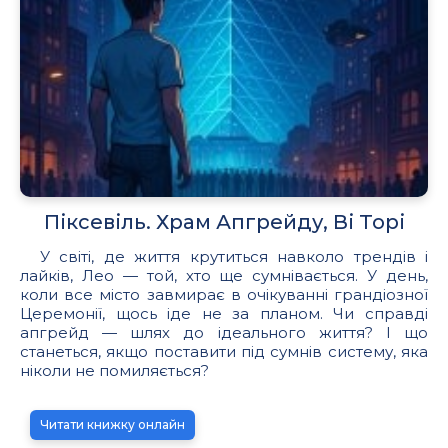
Піксевіль. Храм Апгрейду, Ві Торі
У світі, де життя крутиться навколо трендів і
лайків, Лео — той, хто ще сумнівається. У день,
коли все місто завмирає в очікуванні грандіозної
Церемонії, щось іде не за планом. Чи справді
апгрейд — шлях до ідеального життя? І що
станеться, якщо поставити під сумнів систему, яка
ніколи не помиляється?
Читати книжку онлайн