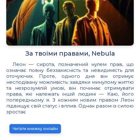
За твоїми правами, Nebula
Леон — сирота, позначений нулем прав, що
означає повну беззахисність та невидимість для
оточуючих. Проте, одного дня він отримує
несподівану можливість: завдяки минулому життю
та незрозумілій умові, він починає отримувати
права, які належать іншій людині — Каю, його
попередньому я. З кожним новим правом Леон
підвищує свій статус і вплив. Однак разом із силою
зростає
Читати книжку онлайн