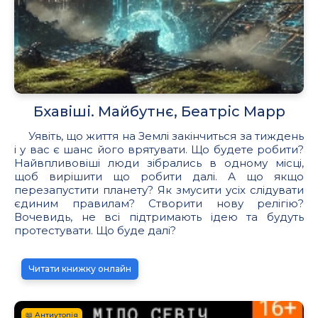
Бхавіші. Майбутнє, Беатріс Марр
Уявіть, що життя на Землі закінчиться за тиждень
і у вас є шанс його врятувати. Що будете робити?
Найвпливовіші люди зібрались в одному місці,
щоб вирішити що робити далі. А що якщо
перезапустити планету? Як змусити усіх слідувати
єдиним правилам? Створити нову релігію?
Вочевидь, не всі підтримають ідею та будуть
протестувати. Що буде далі?
Читати книжку онлайн
📖 Антиутопія