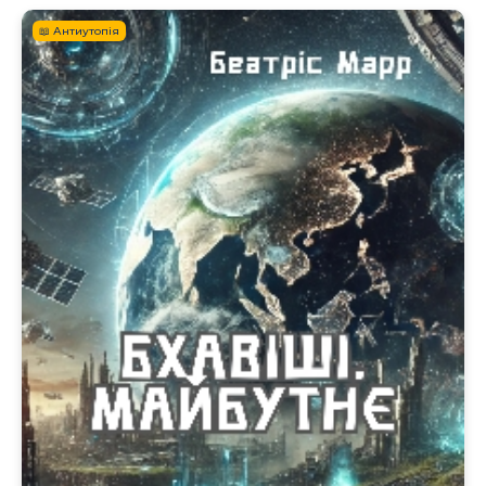
📖 Антиутопія