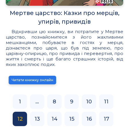
Мертве царство: Казки про мерців,
упирів, привидів
Відкривши цю книжку, ви потрапите у Мертве
царство, познайомитеся з його жахливими
мешканцями, побуваєте в гостях у мерця,
дізнаєтеся про царя, що був під землею, про
царівну-опирицю, про привида і перевертня, про
життя і смерть і ще багато страшних історій, від
яких захоплює подих.
Читати книжку онлайн
1
...
8
9
10
11
12
13
14
15
16
17