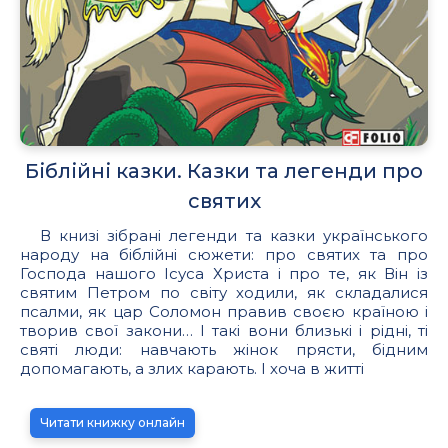
Біблійні казки. Казки та легенди про
святих
В книзі зібрані легенди та казки українського
народу на біблійні сюжети: про святих та про
Господа нашого Ісуса Христа і про те, як Він із
святим Петром по світу ходили, як складалися
псалми, як цар Соломон правив своєю країною і
творив свої закони… І такі вони близькі і рідні, ті
святі люди: навчають жінок прясти, бідним
допомагають, а злих карають. І хоча в житті
Читати книжку онлайн