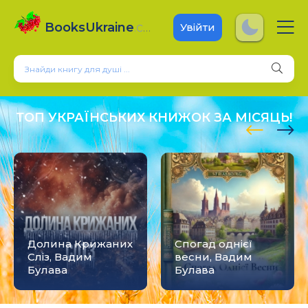
BooksUkraine
.com
Увійти
ТОП УКРАЇНСЬКИХ КНИЖОК ЗА МІСЯЦЬ!
Долина Крижаних
Спогад однієї
Сліз, Вадим
весни, Вадим
Булава
Булава