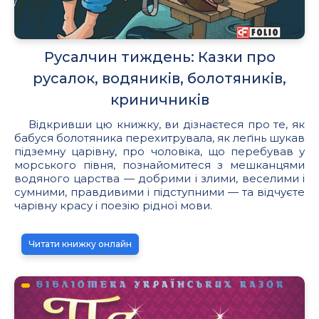
Русалчин тиждень: Казки про
русалок, водяників, болотяників,
криничників
Відкривши цю книжку, ви дізнаєтеся про те, як
бабуся болотяника перехитрувала, як леґінь шукав
підземну царівну, про чоловіка, що перебував у
морського півня, познайомитеся з мешканцями
водяного царства — добрими і злими, веселими і
сумними, правдивими і підступними — та відчуєте
чарівну красу і поезію рідної мови.
Читати книжку онлайн