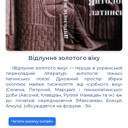
Відлуння золотого віку
«Відлуння золотого віку» — перша в українській
перекладній літературі антологія пізньої
латинської поезії. Духовний простір збірки
охоплює майже тисячоліття: від «срібного віку»
(Сенека, Петроній, Марціал) і пізньолатинської
доби (Авсоній, Клавдіан, Рутілій Намаціан та ін.) аж
до початків середньовіччя (Максиміан, Боецій,
Алкуїн). (обсуждается на форуме - 94
Читати книжку онлайн