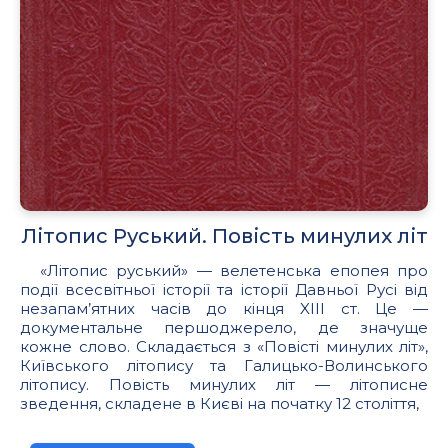
Літопис Руський. Повість минулих літ
«Літопис руський» — велетенська епопея про
події всесвітньої історії та історії Давньої Русі від
незапам’ятних часів до кінця XIII ст. Це —
документальне першоджерело, де значуще
кожне слово. Складається з «Повісті минулих літ»,
Київського літопису та Галицько-Волинського
літопису. Повість минулих літ — літописне
зведення, складене в Києві на початку 12 століття,