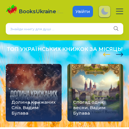
BooksUkraine
.com
Увійти
ТОП УКРАЇНСЬКИХ КНИЖОК ЗА МІСЯЦЬ!
Долина Крижаних
Спогад однієї
Сліз, Вадим
весни, Вадим
Булава
Булава