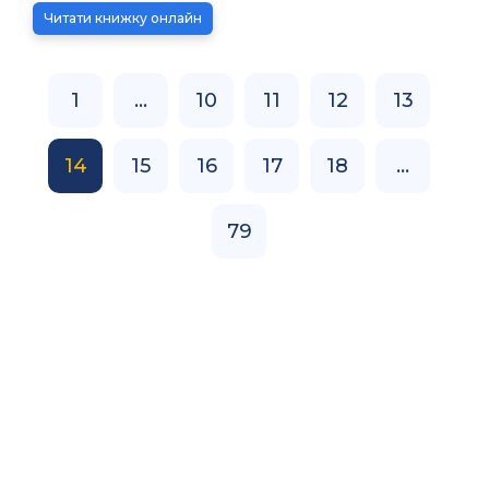
Читати книжку онлайн
1
...
10
11
12
13
14
15
16
17
18
...
79