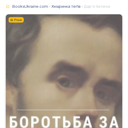
BooksUkraine.com
»
Хмаринка теґів
» Дар’я Зелена
📖 Різне