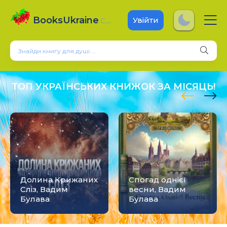
BooksUkraine
.com
Увійти
ТОП УКРАЇНСЬКИХ КНИЖОК ЗА МІСЯЦЬ!
Долина Крижаних
Спогад однієї
Сліз, Вадим
весни, Вадим
Булава
Булава