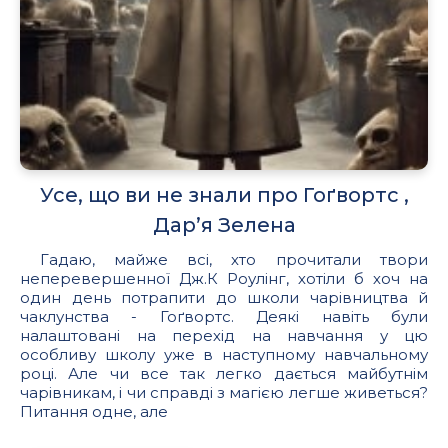
Усе, що ви не знали про Гоґвортс ,
Дар’я Зелена
Гадаю, майже всі, хто прочитали твори
неперевершенної Дж.К Роулінг, хотіли б хоч на
один день потрапити до школи чарівництва й
чаклунства - Гоґвортс. Деякі навіть були
налаштовані на перехід на навчання у цю
особливу школу уже в наступному навчальному
році. Але чи все так легко дається майбутнім
чарівникам, і чи справді з магією легше живеться?
Питання одне, але