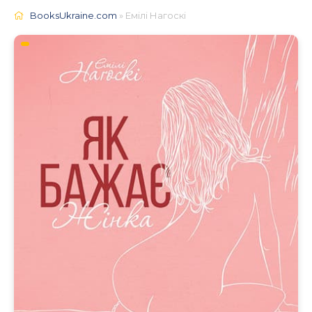
BooksUkraine.com
» Емілі Нагоскі