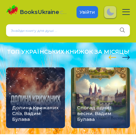
BooksUkraine
.com
Увійти
ТОП УКРАЇНСЬКИХ КНИЖОК ЗА МІСЯЦЬ!
Долина Крижаних
Спогад однієї
Сліз, Вадим
весни, Вадим
Булава
Булава