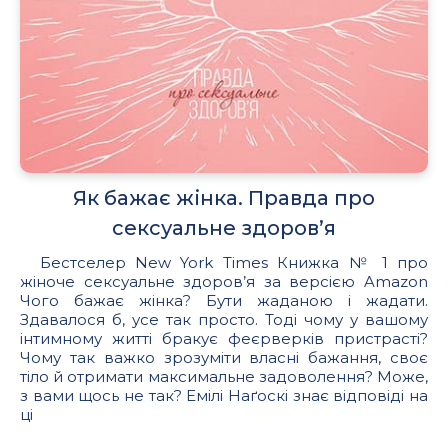
Як бажає жінка. Правда про
сексуальне здоров’я
Бестселер New York Times Книжка № 1 про
жіноче сексуальне здоров’я за версією Amazon
Чого бажає жінка? Бути жаданою і жадати.
Здавалося б, усе так просто. Тоді чому у вашому
інтимному житті бракує феєрверків пристрасті?
Чому так важко зрозуміти власні бажання, своє
тіло й отримати максимальне задоволення? Може,
з вами щось не так? Емілі Наґоскі знає відповіді на
ці